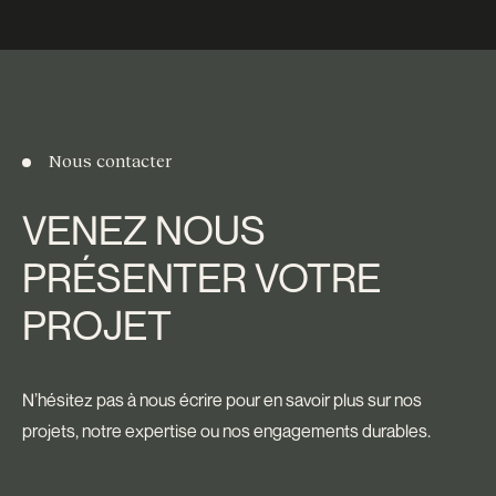
Innovation en gestion
Durabilité et responsabilité
Bien-être des communautés
environnementale
Nous contacter
VENEZ NOUS
PRÉSENTER VOTRE
PROJET
N’hésitez pas à nous écrire pour en savoir plus sur nos
projets, notre expertise ou nos engagements durables.