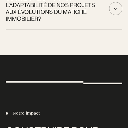
L’ADAPTABILITÉ DE NOS PROJETS
différents services et expertises nécessaires au bon
AUX ÉVOLUTIONS DU MARCHÉ
fonctionnement des projets, pour renforcer leur stabilité et
IMMOBILIER?
leur rentabilité.
On anticipe les tendances et les besoins du marché en
effectuant des analyses démographiques et des études de
marché approfondies dès la phase de conception. Nos
équipes ajustent régulièrement le mix d’unités, les stratégies
de design, et les plans de mise en marché pour répondre aux
exigences changeantes et assurer une attractivité de nos
projets sur le long terme.
Notre impact