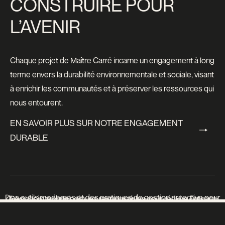
CONSTRUIRE POUR
L’AVENIR
Chaque projet de Maître Carré incarne un engagement à long
terme envers la durabilité environnementale et sociale, visant
à enrichir les communautés et à préserver les ressources qui
nous entourent.
EN SAVOIR PLUS SUR NOTRE ENGAGEMENT
DURABLE
EN SAVOIR PLUS SUR NOTRE ENGAGEMENT
DURABLE
Des outils modernes et des pratiques de gestion proactive pour
Des choix technologiques responsables pour réduire l’impact
Création d’un cadre de vie stimulant et harmonieux pour chaque
répondre aux attentes de nos client·es et locataires.
énergétique de nos immeubles. Toujours, tout le temps.
résident·e, favorisant le bien-être collectif et l’engagement social.