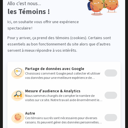
Impact
À propos
Contact
Nous contacter
LinkedIn
Instagram
Facebook
Découvrez notre bannière locative résidentielle Mellem
VISITEZ NOS MELLEM