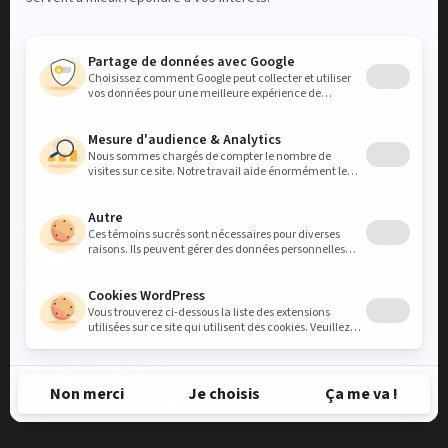
Impact
À propos
Contact
Nous contacter
LinkedIn
Instagram
Facebook
Découvrez notre bannière locative résidentielle Mellem