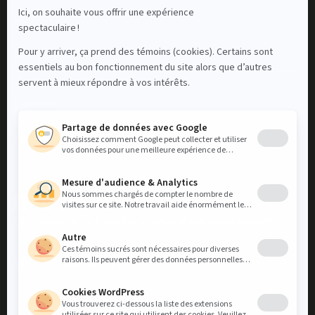
Contact
Nous contacter
LinkedIn
Instagram
Facebook
Découvrez notre bannière locative résidentielle Mellem
VISITEZ NOS MELLEM
VISITEZ NOS MELLEM