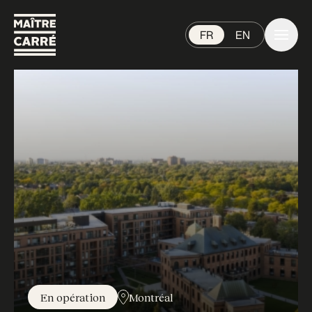
FR
EN
En opération
Montréal