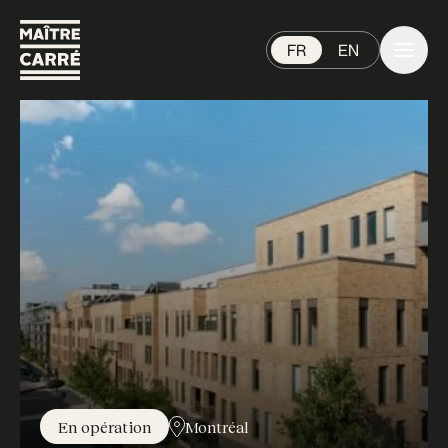
FR
EN
En opération
Montréal