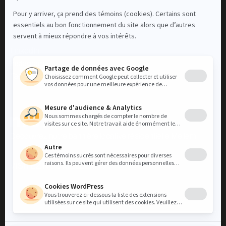
Nous contacter
LinkedIn
Instagram
Facebook
Découvrez notre bannière locative résidentielle Mellem
VISITEZ NOS MELLEM
VISITEZ NOS MELLEM