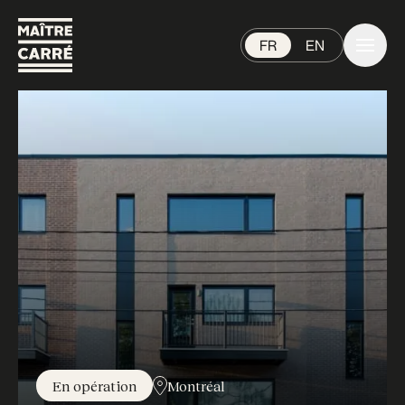
FR
EN
En opération
Montréal