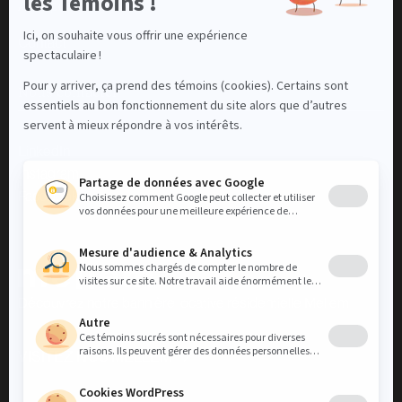
À propos
Contact
Nous contacter
LinkedIn
Instagram
Facebook
Découvrez notre bannière locative résidentielle Mellem
VISITEZ NOS MELLEM
VISITEZ NOS MELLEM