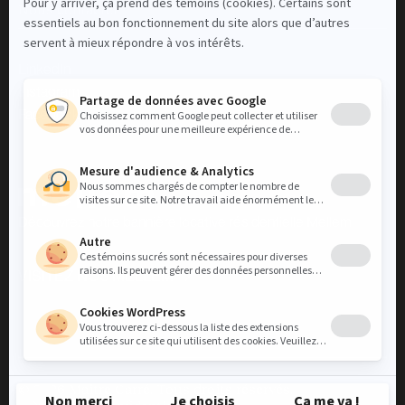
Nous contacter
LinkedIn
Instagram
Facebook
Découvrez notre bannière locative résidentielle Mellem
VISITEZ NOS MELLEM
VISITEZ NOS MELLEM
© 2026 Maitre Carré. Tous droits réservés.