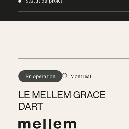
Statut du projet
En opération
Montréal
LE MELLEM GRACE
DART