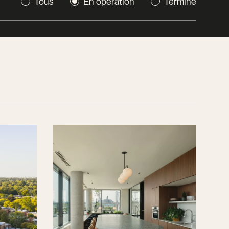
Tous
En opération
Terminé